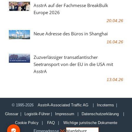
AsstrA auf der Fachmesse BreakBulk
Europe 2026
20.04.26
Neue Adresse des Büros in Shanghai
16.04.26
Zuzverlässiger transatlantischer
Seetransport von der EU in die USA mit
AsstrA
13.04.26
© 1995-2026
AsstrA-Associated Traffic AG
|
Incoterms
|
Glossar
|
Logistik-Führer
|
Impressum
|
Datenschutzerklärung
|
Cookie Policy
|
FAQ
|
Wichtige juristische Dokumente
Firmenadresse