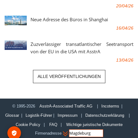
20/04/26
Neue Adresse des Büros in Shanghai
16/04/26
Zuzverlässiger transatlantischer Seetransport
von der EU in die USA mit AsstrA
13/04/26
ALLE VERÖFFENTLICHUNGEN
© 1995-2026
AsstrA-Associated Traffic AG
|
Incoterms
|
Glossar
|
Logistik-Führer
|
Impressum
|
Datenschutzerklärung
|
Cookie Policy
|
FAQ
|
Wichtige juristische Dokumente
Firmenadresse