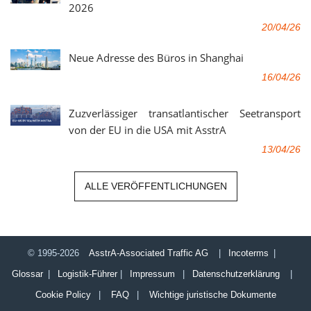
2026
20/04/26
Neue Adresse des Büros in Shanghai
16/04/26
Zuzverlässiger transatlantischer Seetransport
von der EU in die USA mit AsstrA
13/04/26
ALLE VERÖFFENTLICHUNGEN
© 1995-2026
AsstrA-Associated Traffic AG
|
Incoterms
|
Glossar
|
Logistik-Führer
|
Impressum
|
Datenschutzerklärung
|
Cookie Policy
|
FAQ
|
Wichtige juristische Dokumente