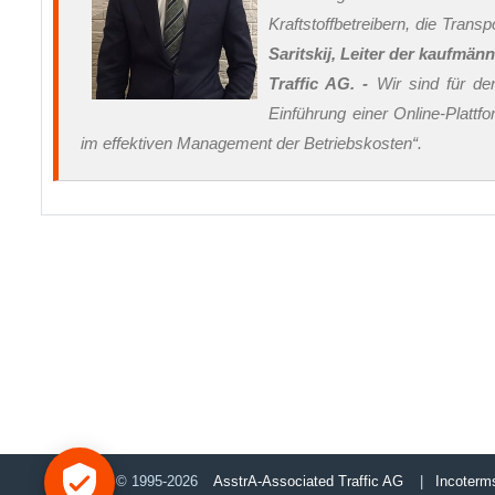
Kraftstoffbetreibern, die Tran
Saritskij, Leiter der kaufmä
Traffic AG. -
Wir sind für de
Einführung einer Online-Plattf
im effektiven Management der Betriebskosten“.
© 1995-2026
AsstrA-Associated Traffic AG
|
Incoterm