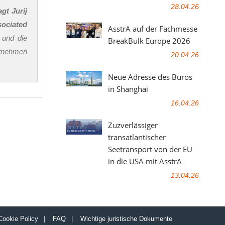
28.04.26
agt Jurij
sociated
AsstrA auf der Fachmesse
 und die
BreakBulk Europe 2026
ternehmen
20.04.26
Neue Adresse des Büros
in Shanghai
16.04.26
Zuzverlässiger
transatlantischer
Seetransport von der EU
in die USA mit AsstrA
13.04.26
Cookie Policy
|
FAQ
|
Wichtige juristische Dokumente