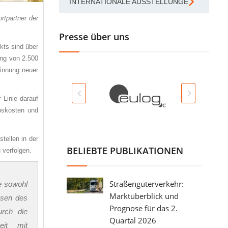
INTERNATIONALE AUSSTELLUNGEN
rtpartner der
Presse über uns
kts sind über
ung von 2.500
winnung neuer
 Linie darauf
ebskosten und
tellen in der
BELIEBTE PUBLIKATIONEN
u verfolgen.
Straßengüterverkehr:
te sowohl
Marktüberblick und
ssen des
Prognose für das 2.
urch die
Quartal 2026
eit mit