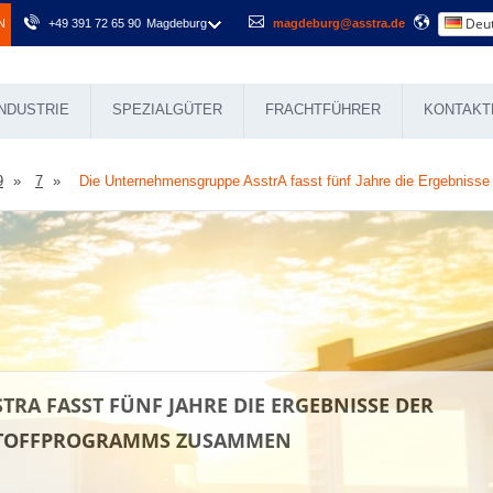
Deut
N
+49 391 72 65 90
Magdeburg
magdeburg@asstra.de
NDUSTRIE
SPEZIALGÜTER
FRACHTFÜHRER
KONTAKT
9
7
Die Unternehmensgruppe AsstrA fasst fünf Jahre die Ergebniss
RA FASST FÜNF JAHRE DIE ERGEBNISSE DER
TSTOFFPROGRAMMS ZUSAMMEN