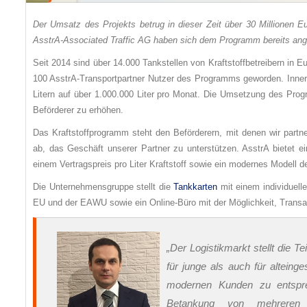
Der Umsatz des Projekts betrug in dieser Zeit über 30 Millionen Eu
AsstrA-Associated Traffic AG haben sich dem Programm bereits an
Seit 2014 sind über 14.000 Tankstellen von Kraftstoffbetreibern in 
100 AsstrA-Transportpartner Nutzer des Programms geworden. Innerh
Litern auf über 1.000.000 Liter pro Monat. Die Umsetzung des Pro
Beförderer zu erhöhen.
Das Kraftstoffprogramm steht den Beförderern, mit denen wir partne
ab, das Geschäft unserer Partner zu unterstützen. AsstrA bietet 
einem Vertragspreis pro Liter Kraftstoff sowie ein modernes Modell 
Die Unternehmensgruppe stellt die
Tankkarten
mit einem individuelle
EU und der EAWU sowie ein Online-Büro mit der Möglichkeit, Transakt
„Der Logistikmarkt stellt die 
für junge als auch für altei
modernen Kunden zu entsprec
Betankung von mehreren T