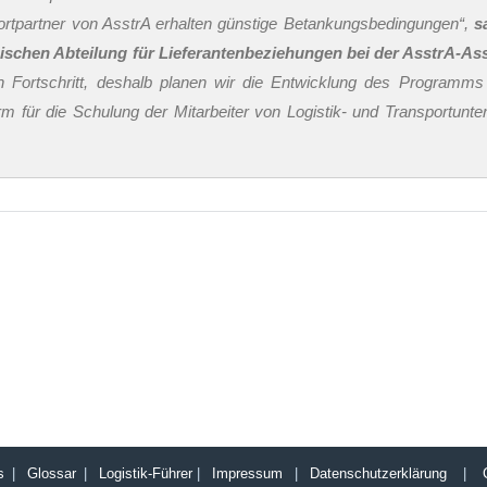
sportpartner von AsstrA erhalten günstige Betankungsbedingungen“,
s
nnischen Abteilung für Lieferantenbeziehungen bei der AsstrA-As
n Fortschritt, deshalb planen wir die Entwicklung des Programms
orm für die Schulung der Mitarbeiter von Logistik- und Transportun
s
|
Glossar
|
Logistik-Führer
|
Impressum
|
Datenschutzerklärung
|