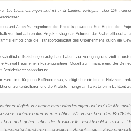
ro. Die Dienstleistungen sind ist in 32 Ländern verfügbar. Über 100 Transpo
geschlossen.
Europa und Asien Auftragnehmer des Projekts geworden. Seit Beginn des Proje
alb von fünf Jahren des Projekts stieg das Volumen der Kraftstoffbeschaff
gramms ermöglichte die Transportkapazität des Unternehmens durch die Ge
rschaftliche Beziehungen aufgebaut haben, zur Verfügung und zielt in erster
eine Auswahl aus einem kostengünstigen Modell zur Finanzierung der Betri
der Betriebskostenabrechnung.
n Euro-Limit für jeden Beförderer aus, verfügt über ein breites Netz von Tanks
ionen zu kontrollieren und die Kraftstoffmenge an Tankstellen in Echtzeit z
Teilnehmer täglich vor neuen Herausforderungen und legt die Messlat
ngesessene Unternehmen immer höher. Wir versuchen, den Bedürfni
hen und gehen über die traditionelle Funktionalität hinaus. D
ransportunternehmen erweitert AsstrA die Zusammenarb