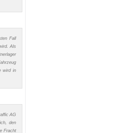
ten Fall
ird. Als
tnerlager
Fahrzeug
 wird in
affic AG
ich, den
e Fracht