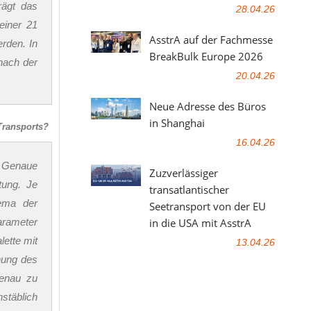
rägt das
28.04.26
einer 21
AsstrA auf der Fachmesse
rden. In
BreakBulk Europe 2026
nach der
20.04.26
Neue Adresse des Büros
in Shanghai
Transports?
16.04.26
g. Genaue
Zuzverlässiger
tung. Je
transatlantischer
ema der
Seetransport von der EU
in die USA mit AsstrA
Parameter
lette mit
13.04.26
nung des
genau zu
stäblich