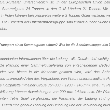
US-Staaten unterschiedlich ist. In der Europäischen Union bet
 Sammelgutes 24 Tonnen, in den GUS-Ländern 21 Tonnen. Mit 
n Polen können beispielsweise weitere 3 Tonnen Güter verladen we
ch. Die Experten der Unternehmensgruppe sind immer auf der Suche 
nden.
n Transport eines Sammelgutes achten? Was ist die Schlüsseletappe des 
edundanten Informationen über die Ladung - alle Details sind wichti
die Planung einer Sammelgutlieferung von entscheidender Bedeu
der von hinten in die Maschine geladen wird, wird das Sch
dass universelle Arten des Verpackens von Fracht unterschiedliche 
ine Holzpalette mit einer Größe von 800 × 1200 × 145 mm, eine FIN Pa
idierung können Abweichungen von 200 mm kritisch sein. Die Pla
nnten Tetris Spiel vergleichen: die Parameter der Ladung sind 
en. Durch eine genaue Planung der Beladung und der Verwendung buch