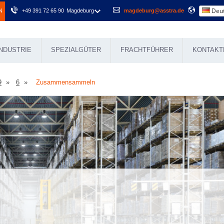
Deut
N
+49 391 72 65 90
Magdeburg
magdeburg@asstra.de
NDUSTRIE
SPEZIALGÜTER
FRACHTFÜHRER
KONTAKT
9
6
Zusammensammeln