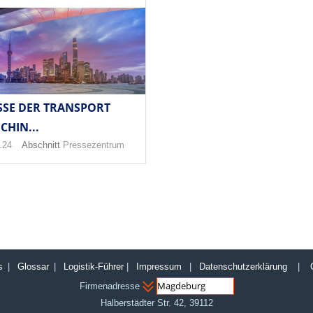
SSE DER TRANSPORT
CHIN...
.24
Abschnitt
Pressezentrum
s
|
Glossar
|
Logistik-Führer
|
Impressum
|
Datenschutzerklärung
|
Firmenadresse
Halberstädter Str. 42
,
39112