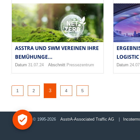
ASSTRA UND SWM VEREINEN IHRE
ERGEBNI
BEMÜHUNGE...
LOGISTIC 
Datum
31.07.24
Abschnitt
Pressezentrum
Datum
24.07
3
1
2
4
5
© 1995-2026
AsstrA-Associated Traffic AG
|
Incoterm