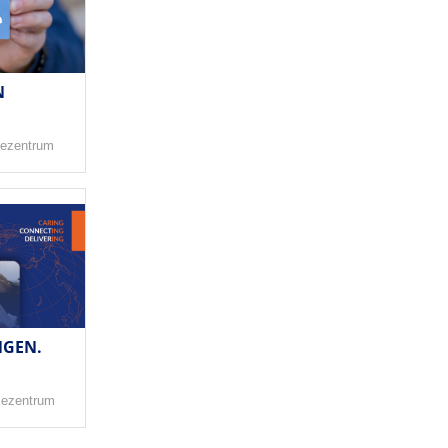
N
ezentrum
NGEN.
sezentrum