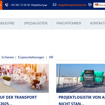
Deut
N
+49 391 72 65 90
Magdeburg
magdeburg@asstra.de
NDUSTRIE
SPEZIALGÜTER
FRACHTFÜHRER
KONTAKT
Schienen
|
Expresslieferungen
|
HR
AUF DER TRANSPORT
PROJEKTLOGISTIK VON A
2025...
NICHT STAN...