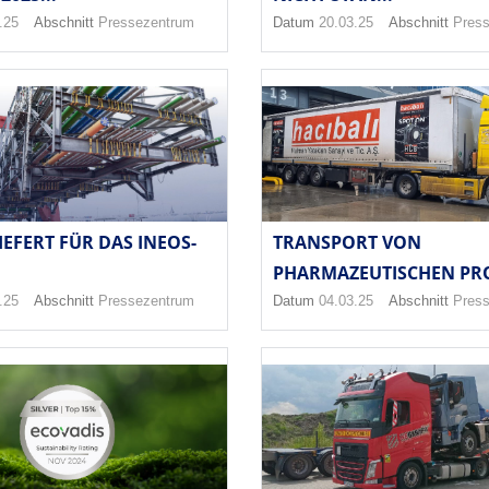
.25
Abschnitt
Pressezentrum
Datum
20.03.25
Abschnitt
Pres
IEFERT FÜR DAS INEOS-
TRANSPORT VON
PHARMAZEUTISCHEN PRO
.25
Abschnitt
Pressezentrum
Datum
04.03.25
Abschnitt
Pres