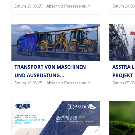
Datum
28.03.25
Abschnitt
Pressezentrum
Datum
24.03
TRANSPORT VON MASCHINEN
ASSTRA L
UND AUSRÜSTUNG...
PROJEKT
Datum
19.03.25
Abschnitt
Pressezentrum
Datum
05.03