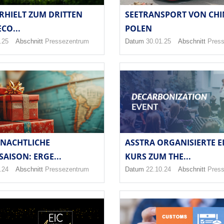
RHIELT ZUM DRITTEN
SEETRANSPORT VON CH
CO...
POLEN
.25
Abschnitt
Pressezentrum
Datum
30.01.25
Abschnitt
Pres
NACHTLICHE
ASSTRA ORGANISIERTE E
SAISON: ERGE...
KURS ZUM THE...
.24
Abschnitt
Pressezentrum
Datum
22.10.24
Abschnitt
Pres