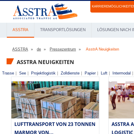
KARRIEREMÖGLICHKEITE
ASSTRA
TRANSPORTLÖSUNGEN
LÖSUNGEN NACH I
ASSTRA
de
Pressezentrum
AsstrA Neuigkeiten
ASSTRA NEUIGKEITEN
Trasse
|
See
|
Projektlogistik
|
Zolldienste
|
Papier
|
Luft
|
Intermodal
|
LUFTTRANSPORT VON 23 TONNEN
ASSTRA 
MARMOR VON...
LOGISTIC 