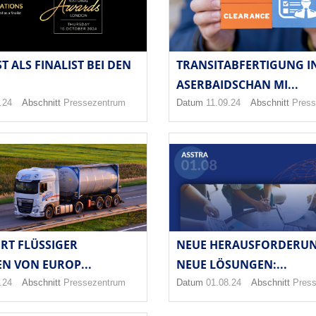
ST ALS FINALIST BEI DEN
TRANSITABFERTIGUNG I
ASERBAIDSCHAN MI...
.24
Abschnitt
Pressezentrum
Datum
11.09.24
Abschnitt
Press
RT FLÜSSIGER
NEUE HERAUSFORDERU
N VON EUROP...
NEUE LÖSUNGEN:...
.24
Abschnitt
Pressezentrum
Datum
01.08.24
Abschnitt
Pres