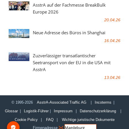
AsstrA auf der Fachmesse BreakBulk
Europe 2026
20.04.26
Neue Adresse des Büros in Shanghai
16.04.26
Zuzverlässiger transatlantischer
Seetransport von der EU in die USA mit
AsstrA
13.04.26
© 1995-2026
AsstrA-Associated Traffic AG
|
Incoterms
|
Glossar
|
Logistik-Führer
|
Impressum
|
Datenschutzerklärung
|
Cookie Policy
|
FAQ
|
Wichtige juristische Dokumente
Firmenadresse