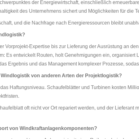
Schwerpunktes der Energiewirtschaft, einschließlich erneuerbare
hhaltigkeit des Unternehmens sichert und Möglichkeiten für die 
rtschaft, und die Nachfrage nach Energieressourcen bleibt una
dlogistik?
 der Vorprojekt-Expertise bis zur Lieferung der Ausrüstung an d
trum: Es entwickelt Routen, holt Genehmigungen ein, organisiert
ür das Ergebnis und das Management komplexer Prozesse, sodass
Windlogistik von anderen Arten der Projektlogistik?
das Haftungsniveau. Schaufelblätter und Turbinen kosten Millio
tfristen.
ufelblatt oft nicht vor Ort repariert werden, und der Lieferant
sport von Windkraftanlagenkomponenten?