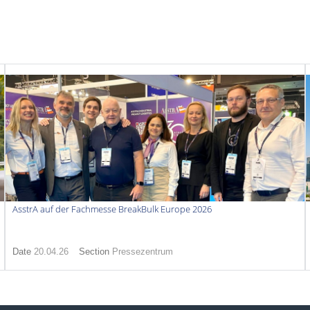
AsstrA auf der Fachmesse BreakBulk Europe 2026
Date
20.04.26
Section
Pressezentrum