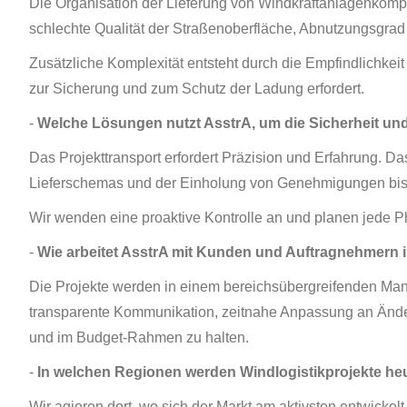
Die Organisation der Lieferung von Windkraftanlagenkomp
schlechte Qualität der Straßenoberfläche, Abnutzungsgra
Zusätzliche Komplexität entsteht durch die Empfindlichke
zur Sicherung und zum Schutz der Ladung erfordert.
-
Welche Lösungen nutzt AsstrA, um die Sicherheit und
Das Projekttransport erfordert Präzision und Erfahrung. Da
Lieferschemas und der Einholung von Genehmigungen bis 
Wir wenden eine proaktive Kontrolle an und planen jede P
-
Wie arbeitet AsstrA mit Kunden und Auftragnehmern 
Die Projekte werden in einem bereichsübergreifenden Mana
transparente Kommunikation, zeitnahe Anpassung an Änderu
und im Budget-Rahmen zu halten.
-
In welchen Regionen werden Windlogistikprojekte heu
Wir agieren dort, wo sich der Markt am aktivsten entwick