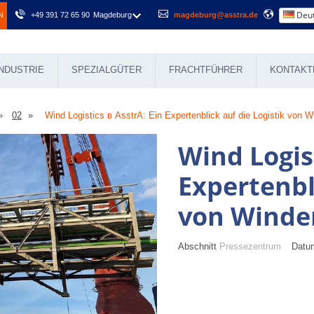
Deut
N
+49 391 72 65 90
Magdeburg
magdeburg@asstra.de
NDUSTRIE
SPEZIALGÜTER
FRACHTFÜHRER
KONTAKT
02
Wind Logistics в AsstrA: Ein Expertenblick auf die Logistik von W
Wind Logist
Expertenbl
von Winde
Abschnitt
Pressezentrum
Datum