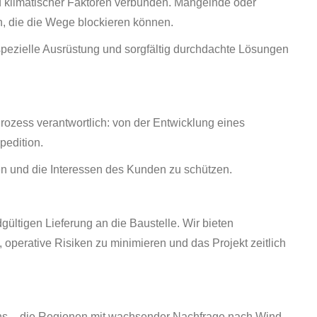
d klimatischer Faktoren verbunden. Mangelnde oder
, die die Wege blockieren können.
spezielle Ausrüstung und sorgfältig durchdachte Lösungen
Prozess verantwortlich: von der Entwicklung eines
pedition.
en und die Interessen des Kunden zu schützen.
ltigen Lieferung an die Baustelle. Wir bieten
perative Risiken zu minimieren und das Projekt zeitlich
iens – die Regionen mit wachsender Nachfrage nach Wind-