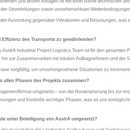
onenten und teuren Anlagen ist mit einer Reihe technischer un
d der Stromleitungen sowie unvorhersehbare Wetterbedingungen
it der Ausrüstung gegenüber Vibrationen und Belastungen, was 
 Effizienz des Transports zu gewährleisten?
s AsstrA Industrial Project Logistics Team ist für den gesamten 
hin zur Zusammenarbeit mit lokalen Auftragnehmern und der S
hase sorgfältig, um unvorhergesehene Situationen zu minimier
in allen Phasen des Projekts zusammen?
gementformat umgesetzt.– von der Routenplanung bis zur endgü
ngen und Kontrolle wichtiger Phasen, was es uns ermöglicht, o
te unter Beteiligung von AsstrA umgesetzt?
elt. Heute sind dies die Länder des Südkaukasus und Zentralas