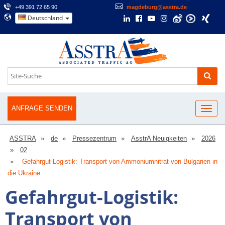
+49 391 72 65 90
magdeburg@asstra.de
Deutschland
ANFRAGE SENDEN
ASSTRA
de
Pressezentrum
AsstrA Neuigkeiten
2026
02
Gefahrgut-Logistik: Transport von Ammoniumnitrat von Bulgarien in
die Ukraine
Gefahrgut-Logistik:
Transport von