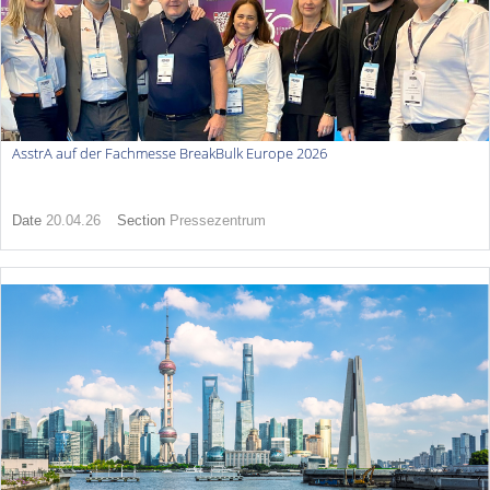
AsstrA auf der Fachmesse BreakBulk Europe 2026
Date
20.04.26
Section
Pressezentrum