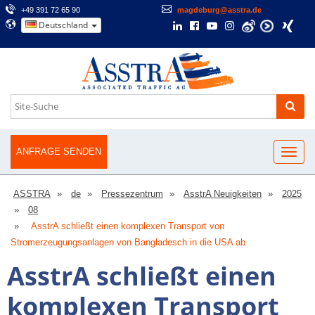
+49 391 72 65 90
magdeburg@asstra.de
Deutschland
ANFRAGE SENDEN
ASSTRA
de
Pressezentrum
AsstrA Neuigkeiten
2025
08
AsstrA schließt einen komplexen Transport von
Stromerzeugungsanlagen von Bangladesch in die USA ab
AsstrA schließt einen
komplexen Transport