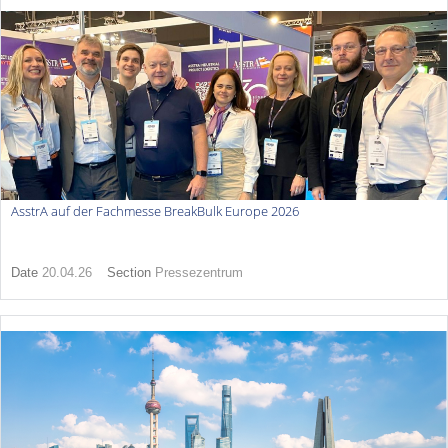
AsstrA auf der Fachmesse BreakBulk Europe 2026
Date
20.04.26
Section
Pressezentrum