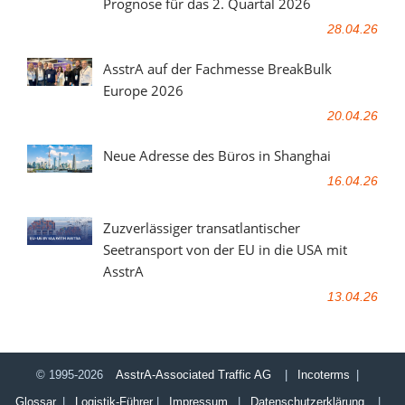
Prognose für das 2. Quartal 2026
28.04.26
AsstrA auf der Fachmesse BreakBulk
Europe 2026
20.04.26
Neue Adresse des Büros in Shanghai
16.04.26
Zuzverlässiger transatlantischer
Seetransport von der EU in die USA mit
AsstrA
13.04.26
© 1995-2026
AsstrA-Associated Traffic AG
|
Incoterms
|
Glossar
|
Logistik-Führer
|
Impressum
|
Datenschutzerklärung
|