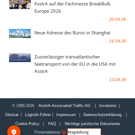
AsstrA auf der Fachmesse BreakBulk
Europe 2026
20.04.26
Neue Adresse des Büros in Shanghai
16.04.26
Zuzverlässiger transatlantischer
Seetransport von der EU in die USA mit
AsstrA
13.04.26
© 1995-2026
AsstrA-Associated Traffic AG
|
Incoterms
|
Glossar
|
Logistik-Führer
|
Impressum
|
Datenschutzerklärung
|
Cookie Policy
|
FAQ
|
Wichtige juristische Dokumente
Firmenadresse