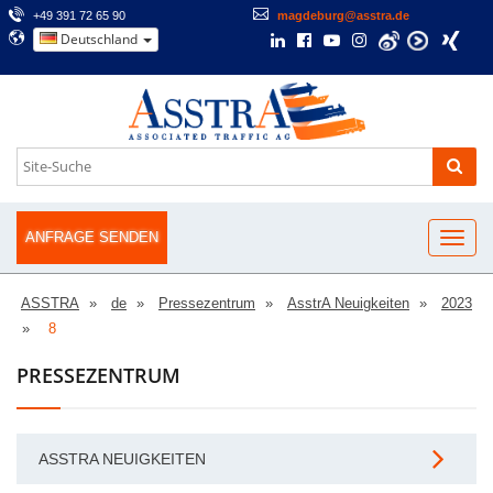
+49 391 72 65 90
magdeburg@asstra.de
Deutschland
ANFRAGE SENDEN
ASSTRA
de
Pressezentrum
AsstrA Neuigkeiten
2023
8
PRESSEZENTRUM
ASSTRA NEUIGKEITEN