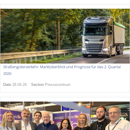
Straßengüterverkehr: Marktüberblick und Prognose für das 2. Quartal
2026
Date
28.04.26
Section
Pressezentrum