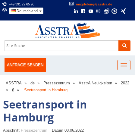
+49 391 72 65 90
magdeburg@asstra.de
Deutschland
ANFRAGE SENDEN
ASSTRA
de
Pressezentrum
AsstrA Neuigkeiten
2022
6
Seetransport in Hamburg
Seetransport in
Hamburg
Abschnitt
Pressezentrum
Datum 08.06.2022