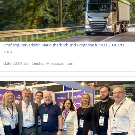
Straßengüterverkehr: Marktüberblick und Prognose für das 2. Quartal
2026
Date
28.04.26
Section
Pressezentrum