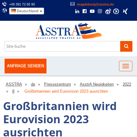
+49 391 72 65 90
magdeburg@asstra.de
Deutschland
ANFRAGE SENDEN
ASSTRA
de
Pressezentrum
AsstrA Neuigkeiten
2022
8
Großbritannien wird Eurovision 2023 ausrichten
Großbritannien wird
Eurovision 2023
ausrichten