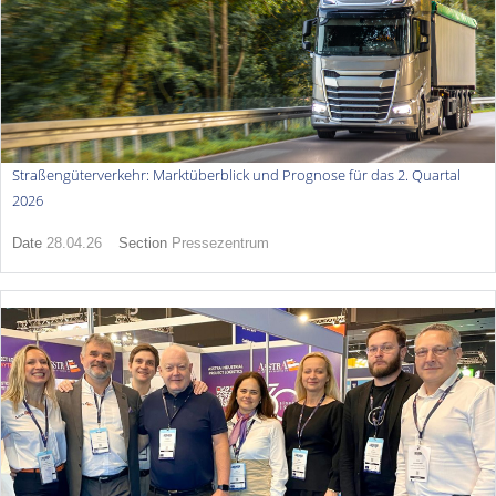
Straßengüterverkehr: Marktüberblick und Prognose für das 2. Quartal
2026
Date
28.04.26
Section
Pressezentrum