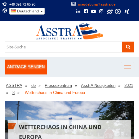
+49 391 72 65 90
magdeburg@asstra.de
Deutschland
ANFRAGE SENDEN
ASSTRA
de
Pressezentrum
AsstrA Neuigkeiten
2021
8
Wetterchaos in China und Europa
WETTERCHAOS IN CHINA UND
EUROPA