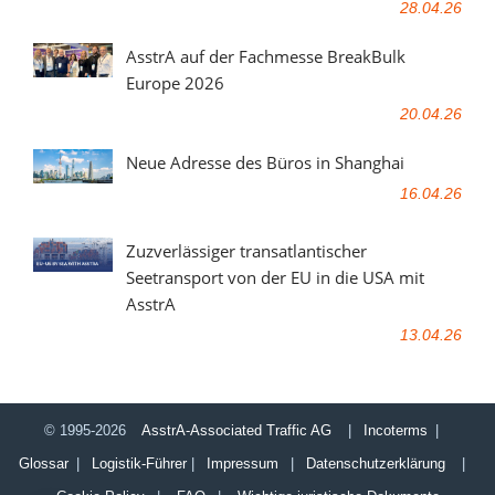
28.04.26
AsstrA auf der Fachmesse BreakBulk
Europe 2026
20.04.26
Neue Adresse des Büros in Shanghai
16.04.26
Zuzverlässiger transatlantischer
Seetransport von der EU in die USA mit
AsstrA
13.04.26
© 1995-2026
AsstrA-Associated Traffic AG
|
Incoterms
|
Glossar
|
Logistik-Führer
|
Impressum
|
Datenschutzerklärung
|