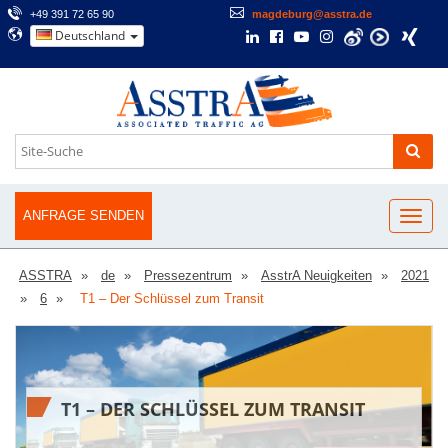
+49 391 72 65 90
magdeburg@asstra.de
Deutschland
ANFRAGE SENDEN
ASSTRA
de
Pressezentrum
AsstrA Neuigkeiten
2021
6
T1 – Der Schlüssel zum Transit
T1 – DER SCHLÜSSEL ZUM TRANSIT