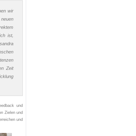
ben wir
r neuen
irektem
ch ist,
ksandra
enschen
etenzen
en Zeit
icklung
Feedback und
on Zielen und
erreichen und