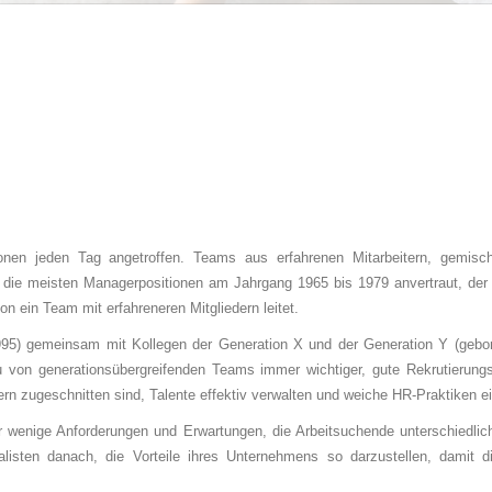
nen jeden Tag angetroffen. Teams aus erfahrenen Mitarbeitern, gemisc
n die meisten Managerpositionen am Jahrgang 1965 bis 1979 anvertraut, de
n ein Team mit erfahreneren Mitgliedern leitet.
1995) gemeinsam mit Kollegen der Generation X und der Generation Y (geb
u von generationsübergreifenden Teams immer wichtiger, gute Rekrutierung
ern zugeschnitten sind, Talente effektiv verwalten und weiche HR-Praktiken e
ur wenige Anforderungen und Erwartungen, die Arbeitsuchende unterschiedlic
alisten danach, die Vorteile ihres Unternehmens so darzustellen, damit d