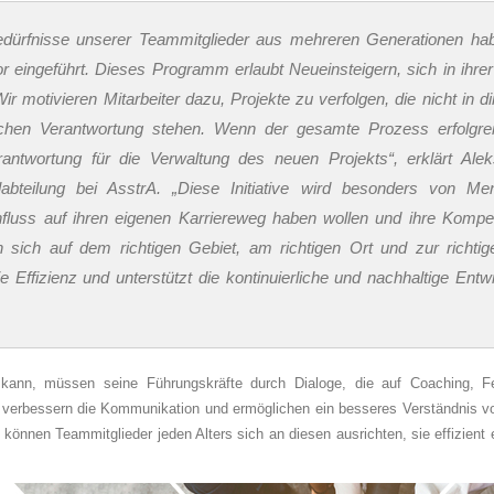
edürfnisse unserer Teammitglieder aus mehreren Generationen ha
r eingeführt. Dieses Programm erlaubt Neueinsteigern, sich in ihre
ir motivieren Mitarbeiter dazu, Projekte zu verfolgen, die nicht in d
chen Verantwortung stehen. Wenn der gesamte Prozess erfolgrei
antwortung für die Verwaltung des neuen Projekts“, erklärt Ale
labteilung bei AsstrA. „Diese Initiative wird besonders von M
influss auf ihren eigenen Karriereweg haben wollen und ihre Komp
sich auf dem richtigen Gebiet, am richtigen Ort und zur richtig
ie Effizienz und unterstützt die kontinuierliche und nachhaltige Entw
en kann, müssen seine Führungskräfte durch Dialoge, die auf Coaching, 
 verbessern die Kommunikation und ermöglichen ein besseres Verständnis v
können Teammitglieder jeden Alters sich an diesen ausrichten, sie effizient 