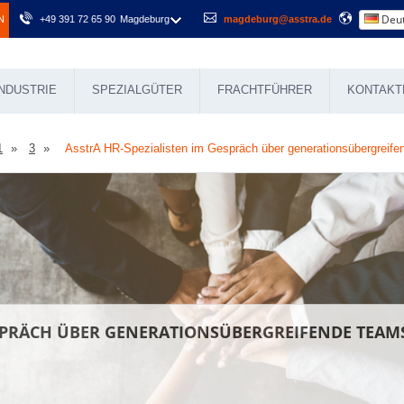
Deut
N
+49 391 72 65 90
Magdeburg
magdeburg@asstra.de
NDUSTRIE
SPEZIALGÜTER
FRACHTFÜHRER
KONTAKT
1
3
AsstrA HR-Spezialisten im Gespräch über generationsübergreif
ESPRÄCH ÜBER GENERATIONSÜBERGREIFENDE TEAM