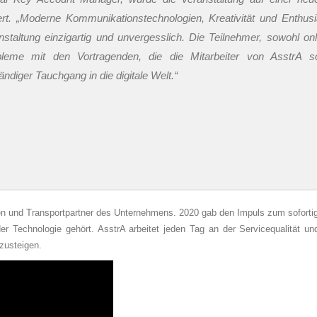
iert. „Moderne Kommunikationstechnologien, Kreativität und Enthu
staltung einzigartig und unvergesslich. Die Teilnehmer, sowohl onl
robleme mit den Vortragenden, die die Mitarbeiter von AsstrA 
ändiger Tauchgang in die digitale Welt.“
nden und Transportpartner des Unternehmens. 2020 gab den Impuls zum sofort
er Technologie gehört. AsstrA arbeitet jeden Tag an der Servicequalität un
nzusteigen.