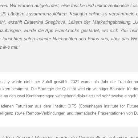
hren. Wir wurden aufgefordert, eine frische und unkonventionelle Lö
 20 Ländern zusammenzuführen, Kollegen online zu versammeln u
en“, erzählt Ekaterina Snegirova, Leitern der Marketingabteilung. 
bringen, wurde die App Event.rocks gestartet, wo sich 755 Tei
iter tauschten untereinander Nachrichten und Fotos aus, aber das Wic
 live mit.“
lity wurde nicht per Zufall gewählt. 2021 wurde als Jahr der Transforma
dukten bestimmt. Die Strategie der Qualität wird ein wichtiger Baustein für di
an den zwei Konferenztagen weitgehend diskutiert und schrittweise eingefüh
denen Futuristen aus dem Institut CIFS (Copenhagen Institute for Future
ntelligenz sowie Remote-Verbindungen und thematische Präsentationen von 
bal Key Account Manager, wurde die Veranstaltung auf einer ne