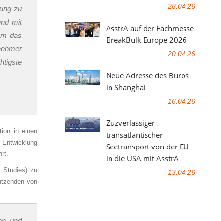
28.04.26
sung zu
nd mit
AsstrA auf der Fachmesse
„Um das
BreakBulk Europe 2026
lnehmer
20.04.26
htigste
Neue Adresse des Büros
in Shanghai
16.04.26
Zuzverlässiger
tion in einen
transatlantischer
e Entwicklung
Seetransport von der EU
rt.
in die USA mit AsstrA
 Studies) zu
13.04.26
Dutzenden von
uen und