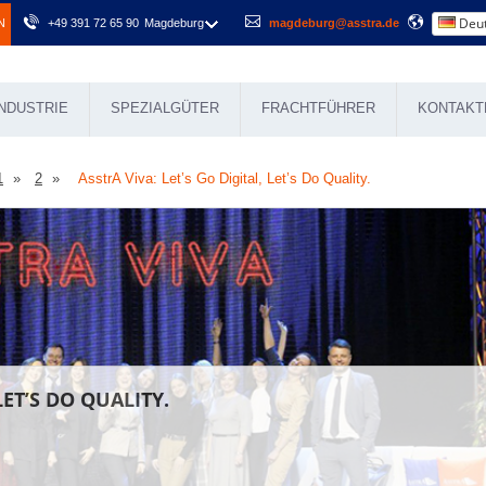
Deut
N
+49 391 72 65 90
Magdeburg
magdeburg@asstra.de
NDUSTRIE
SPEZIALGÜTER
FRACHTFÜHRER
KONTAKT
1
2
AsstrA Viva: Let’s Go Digital, Let’s Do Quality.
LET’S DO QUALITY.