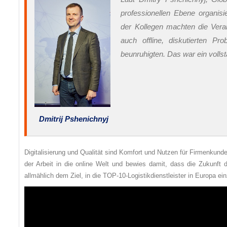
professionellen Ebene organis
der Kollegen machten die Veran
auch offline, diskutierten P
beunruhigten. Das war ein vollst
Dmitrij Pshenichnyj
Digitalisierung und Qualität sind Komfort und Nutzen für Firmenku
der Arbeit in die online Welt und bewies damit, dass die Zukunft d
allmählich dem Ziel, in die TOP-10-Logistikdienstleister in Europa ei