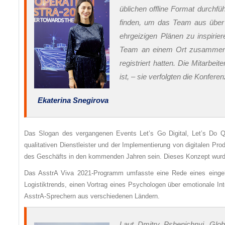
üblichen offline Format durchfü
finden, um das Team aus über
ehrgeizigen Plänen zu inspirier
Team an einem Ort zusammenzu
registriert hatten. Die Mitarbe
ist, – sie verfolgten die Konferenz
Ekaterina Snegirova
Das Slogan des vergangenen Events Let’s Go Digital, Let’s Do Qua
qualitativen Dienstleister und der Implementierung von digitalen Pro
des Geschäfts in den kommenden Jahren sein. Dieses Konzept wurde 
Das AsstrA Viva 2021-Programm umfasste eine Rede eines eingela
Logistiktrends, einen Vortrag eines Psychologen über emotionale I
AsstrA-Sprechern aus verschiedenen Ländern.
Laut Dmitry Pshenichnyj, Glo