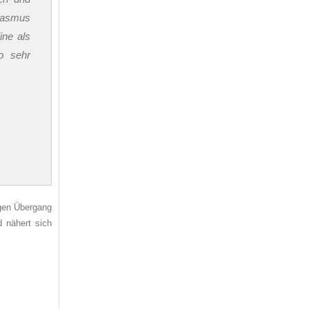
siasmus
ine als
so sehr
igen Übergang
d nähert sich