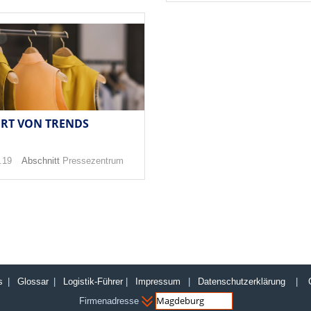
RT VON TRENDS
.19
Abschnitt
Pressezentrum
s
|
Glossar
|
Logistik-Führer
|
Impressum
|
Datenschutzerklärung
|
Firmenadresse