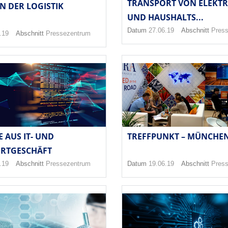
TRANSPORT VON ELEKT
N DER LOGISTIK
UND HAUSHALTS...
Datum
27.06.19
Abschnitt
Pres
.19
Abschnitt
Pressezentrum
 AUS IT- UND
TREFFPUNKT – MÜNCHE
RTGESCHÄFT
.19
Abschnitt
Pressezentrum
Datum
19.06.19
Abschnitt
Pres