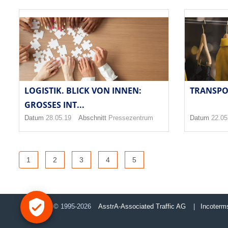
LOGISTIK. BLICK VON INNEN:
TRANSPO
GROSSES INT...
Datum
28.05.19
Abschnitt
Pressezentrum
Datum
22.05
1
2
3
4
5
© 1995-2026
AsstrA-Associated Traffic AG
|
Incoterm