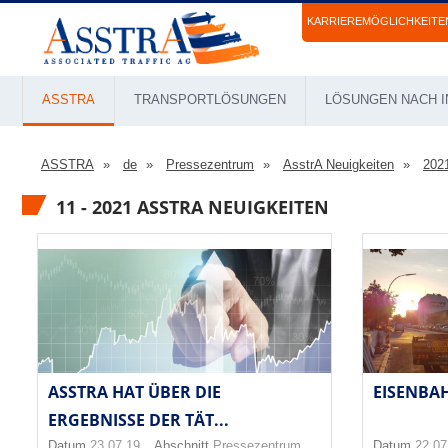
KARRIEREMÖGLICHKEITE
ASSTRA
TRANSPORTLÖSUNGEN
LÖSUNGEN NACH I
ASSTRA
de
Pressezentrum
AsstrA Neuigkeiten
202
11 - 2021 ASSTRA NEUIGKEITEN
ASSTRA HAT ÜBER DIE
EISENBA
ERGEBNISSE DER TÄT...
Datum
23.07.19
Abschnitt
Pressezentrum
Datum
22.07