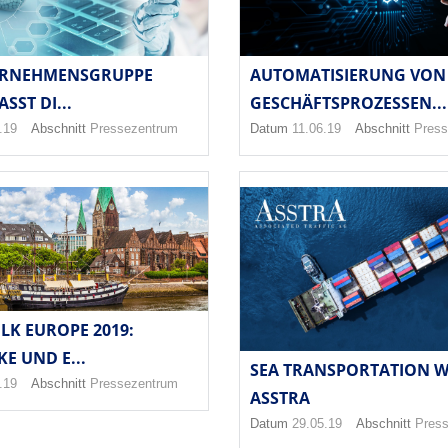
ERNEHMENSGRUPPE
AUTOMATISIERUNG VON
SST DI...
GESCHÄFTSPROZESSEN...
.19
Abschnitt
Pressezentrum
Datum
11.06.19
Abschnitt
Press
LK EUROPE 2019:
E UND E...
SEA TRANSPORTATION W
.19
Abschnitt
Pressezentrum
ASSTRA
Datum
29.05.19
Abschnitt
Pres