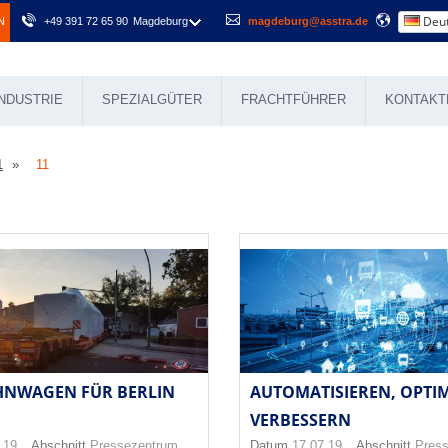
Deut
N
+49 391 72 65 90
Magdeburg
magdeburg@asstra.de
NDUSTRIE
SPEZIALGÜTER
FRACHTFÜHRER
KONTAKT
1
11
HNWAGEN FÜR BERLIN
AUTOMATISIEREN, OPTIM
VERBESSERN
.19
Abschnitt
Pressezentrum
Datum
17.07.19
Abschnitt
Pres