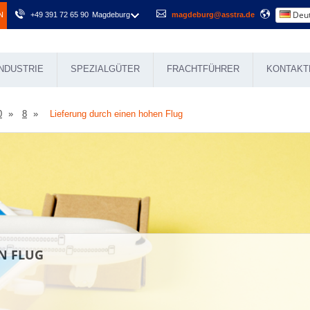
Deut
N
+49 391 72 65 90
Magdeburg
magdeburg@asstra.de
NDUSTRIE
SPEZIALGÜTER
FRACHTFÜHRER
KONTAKT
0
8
Lieferung durch einen hohen Flug
N FLUG