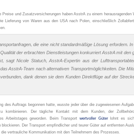
ige Preise und Zusatzversicherungen haben AsstrA zu einem herausragenden
ie Lieferung von Waren aus den USA nach Polen, einschließlich Zollabfert
sen.
Transportanfragen, die eine nicht standardmäßige Lösung erfordern. I
 Qualität der erbrachten Dienstleistungen konkurriert AsstrA mit den 
, sagt Nicole Statuch, AsstrA-Expertin aus der Lufttransportabtei
das AsstrA-Team nach alternativen Transportmöglichkeiten. Die Mita
n verbunden, dank denen sie dem Kunden Direktflüge auf der Strec
ung des Auftrags begonnen hatte, wusste jeder über die zugewiesenen Aufga
e zu kombinieren. Der tägliche Kontakt mit dem Kunden, der Zollbeh
 des Arbeitstages geworden. Beim Transport
wertvoller Güter
lohnt es sic
 blockieren. Der Transport empfindlicher und teurer Güter auf entfernten Aus
und die vertrauliche Kommunikation mit den Teilnehmern des Prozesses.