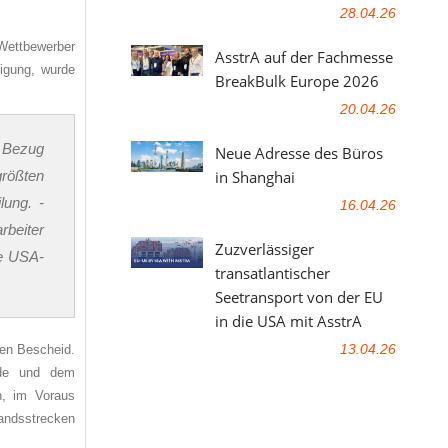
28.04.26
 Wettbewerber
AsstrA auf der Fachmesse
igung, wurde
BreakBulk Europe 2026
20.04.26
n Bezug
Neue Adresse des Büros
in Shanghai
größten
lung. -
16.04.26
rbeiter
Zuzverlässiger
ke USA-
transatlantischer
Seetransport von der EU
in die USA mit AsstrA
13.04.26
ben Bescheid.
örde und dem
h, im Voraus
landsstrecken