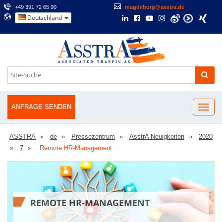
+49 391 72 65 90
magdeburg@asstra.de
Deutschland
ANFRAGE SENDEN
ASSTRA
de
Pressezentrum
AsstrA Neuigkeiten
2020
7
Remote HR-Management
REMOTE HR-MANAGEMENT