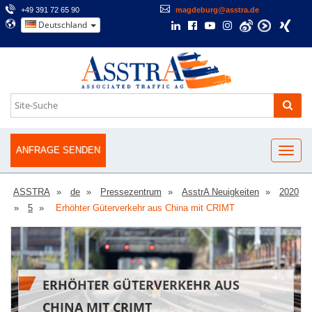
+49 391 72 65 90
magdeburg@asstra.de
Deutschland
ANFRAGE SENDEN
ASSTRA
de
Pressezentrum
AsstrA Neuigkeiten
2020
5
Erhöhter Güterverkehr aus China mit CRIMT
ERHÖHTER GÜTERVERKEHR AUS
CHINA MIT CRIMT