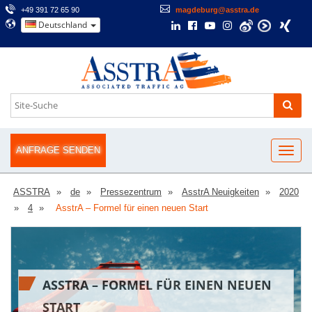
+49 391 72 65 90
magdeburg@asstra.de
Deutschland
ANFRAGE SENDEN
ASSTRA
de
Pressezentrum
AsstrA Neuigkeiten
2020
4
AsstrA – Formel für einen neuen Start
ASSTRA – FORMEL FÜR EINEN NEUEN
START