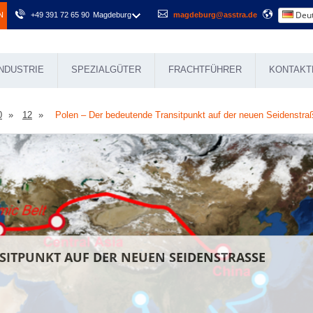
Deut
N
+49 391 72 65 90
Magdeburg
magdeburg@asstra.de
NDUSTRIE
SPEZIALGÜTER
FRACHTFÜHRER
KONTAKT
0
12
Polen – Der bedeutende Transitpunkt auf der neuen Seidenstra
SITPUNKT AUF DER NEUEN SEIDENSTRASSE