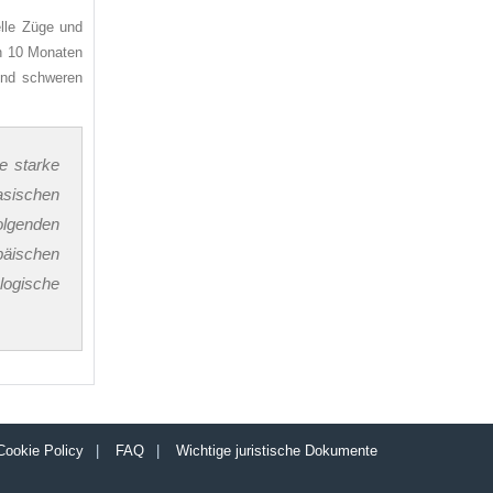
elle Züge und
en 10 Monaten
und schweren
e starke
asischen
olgenden
päischen
ologische
Cookie Policy
|
FAQ
|
Wichtige juristische Dokumente