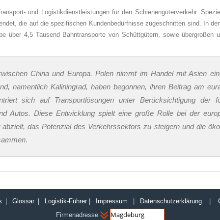
sport- und Logistikdienstleistungen für den Schienengüterverkehr. Spezi
endet, die auf die spezifischen Kundenbedürfnisse zugeschnitten sind. In d
ppe über 4,5 Tausend Bahntransporte von Schüttgütern, sowie übergroßen 
 zwischen China und Europa. Polen nimmt im Handel mit Asien ein
and, namentlich Kaliningrad, haben begonnen, ihren Beitrag am eur
triert sich auf Transportlösungen unter Berücksichtigung der f
 und Autos. Diese Entwicklung spielt eine große Rolle bei der euro
f abzielt, das Potenzial des Verkehrssektors zu steigern und die ök
zusammen.
s
|
Glossar
|
Logistik-Führer
|
Impressum
|
Datenschutzerklärung
|
Firmenadresse