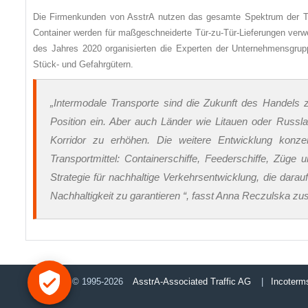
Die Firmenkunden von AsstrA nutzen das gesamte Spektrum der Tran
Container werden für maßgeschneiderte Tür-zu-Tür-Lieferungen verw
des Jahres 2020 organisierten die Experten der Unternehmensgru
Stück- und Gefahrgütern.
„Intermodale Transporte sind die Zukunft des Handels
Position ein. Aber auch Länder wie Litauen oder Russl
Korridor zu erhöhen. Die weitere Entwicklung konzen
Transportmittel: Containerschiffe, Feederschiffe, Züge
Strategie für nachhaltige Verkehrsentwicklung, die darau
Nachhaltigkeit zu garantieren “, fasst Anna Reczulska 
© 1995-2026
AsstrA-Associated Traffic AG
|
Incoterm