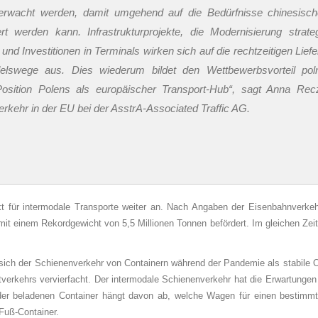
überwacht werden, damit umgehend auf die Bedürfnisse chinesisc
rt werden kann. Infrastrukturprojekte, die Modernisierung strate
d Investitionen in Terminals wirken sich auf die rechtzeitigen Lief
lswege aus. Dies wiederum bildet den Wettbewerbsvorteil poln
osition Polens als europäischer Transport-Hub“, sagt Anna Rec
erkehr in der EU bei der AsstrA-Associated Traffic AG.
t für intermodale Transporte weiter an. Nach Angaben der Eisenbahnverkeh
mit einem Rekordgewicht von 5,5 Millionen Tonnen befördert. Im gleichen Zei
a sich der Schienenverkehr von Containern während der Pandemie als stabile O
ftverkehrs vervierfacht. Der intermodale Schienenverkehr hat die Erwartungen
l der beladenen Container hängt davon ab, welche Wagen für einen bestimm
Fuß-Container.