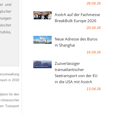
28.04.26
her und
gischer
AsstrA auf der Fachmesse
erungen
BreakBulk Europe 2026
ischer
20.04.26
zulska,
Neue Adresse des Büros
in Shanghai
16.04.26
Zuzverlässiger
transatlantischer
rsverwaltung
Seetransport von der EU
traum in 2018
in die USA mit AsstrA
13.04.26
ption für den
 chinesischer
ten Transport