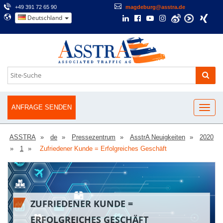
+49 391 72 65 90
magdeburg@asstra.de
Deutschland
ANFRAGE SENDEN
ASSTRA
de
Pressezentrum
AsstrA Neuigkeiten
2020
1
Zufriedener Kunde = Erfolgreiches Geschäft
ZUFRIEDENER KUNDE =
ERFOLGREICHES GESCHÄFT