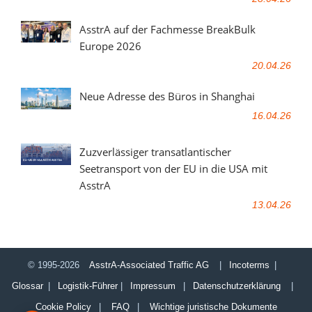
AsstrA auf der Fachmesse BreakBulk
Europe 2026
20.04.26
Neue Adresse des Büros in Shanghai
16.04.26
Zuzverlässiger transatlantischer
Seetransport von der EU in die USA mit
AsstrA
13.04.26
© 1995-2026
AsstrA-Associated Traffic AG
|
Incoterms
|
Glossar
|
Logistik-Führer
|
Impressum
|
Datenschutzerklärung
|
Cookie Policy
|
FAQ
|
Wichtige juristische Dokumente