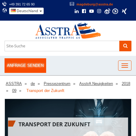
+49 391 72 65 90
magdeburg@asstra.de
Deutschland
ANFRAGE SENDEN
ASSTRA
de
Pressezentrum
AsstrA Neuigkeiten
2018
09
Transport der Zukunft
TRANSPORT DER ZUKUNFT