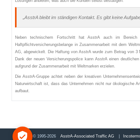
Lösungen anbieten, was auch die Kunden selbst bestätigen:
„AsstrA bleibt im ständigen Kontakt. Es gibt keine Aufgabe
Neben technischem Fortschritt hat AsstrA auch im Bereich
Haftpflichtversicherungsbelange in Zusammenarbeit mit dem Weltmar
AG, abgewickelt. Die Haftung von AsstrA wurde zum Betrag von 3 Mi
Dank der neuen Versicherungspolice kann AsstrA einen deutlichen 
aufgrund der Zusammenarbeit mit Weltmarken erzielen.
Die AsstrA-Gruppe achtet neben der kreativen Unternehmensentwi
Naturwirtschaft ist, dass das Unternehmen nicht nur ökologische A
aufbaut.
© 1995-2026
AsstrA-Associated Traffic AG
|
Incoterm