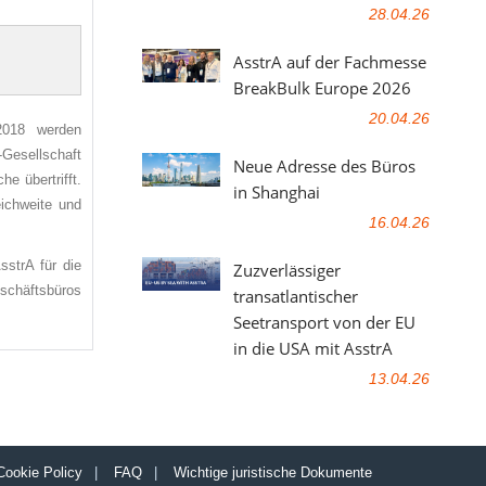
28.04.26
AsstrA auf der Fachmesse
BreakBulk Europe 2026
20.04.26
2018 werden
-Gesellschaft
Neue Adresse des Büros
e übertrifft.
in Shanghai
eichweite und
16.04.26
strA für die
Zuzverlässiger
eschäftsbüros
transatlantischer
Seetransport von der EU
in die USA mit AsstrA
13.04.26
Cookie Policy
|
FAQ
|
Wichtige juristische Dokumente