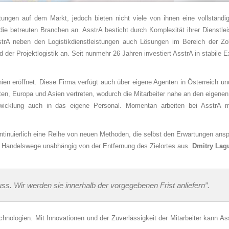
tungen auf dem Markt, jedoch bieten nicht viele von ihnen eine vollständi
ie betreuten Branchen an. AsstrA besticht durch Komplexität ihrer Dienstlei
strA neben den Logistikdienstleistungen auch Lösungen im Bereich der Zol
der Projektlogistik an. Seit nunmehr 26 Jahren investiert AsstrA in stabile 
en eröffnet. Diese Firma verfügt auch über eigene Agenten in Österreich un
ten, Europa und Asien vertreten, wodurch die Mitarbeiter nahe an den eigene
wicklung auch in das eigene Personal. Momentan arbeiten bei AsstrA 
ntinuierlich eine Reihe von neuen Methoden, die selbst den Erwartungen ansp
 Handelswege unabhängig von der Entfernung des Zielortes aus.
Dmitry Lag
uss. Wir werden sie innerhalb der vorgegebenen Frist anliefern”.
chnologien. Mit Innovationen und der Zuverlässigkeit der Mitarbeiter kann Ass