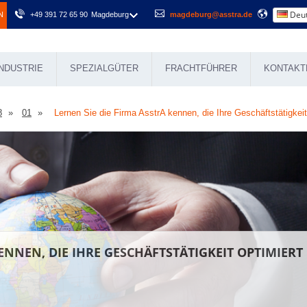
Deut
N
+49 391 72 65 90
Magdeburg
magdeburg@asstra.de
NDUSTRIE
SPEZIALGÜTER
FRACHTFÜHRER
KONTAKT
8
01
Lernen Sie die Firma AsstrA kennen, die Ihre Geschäftstätigkeit
KENNEN, DIE IHRE GESCHÄFTSTÄTIGKEIT OPTIMIERT