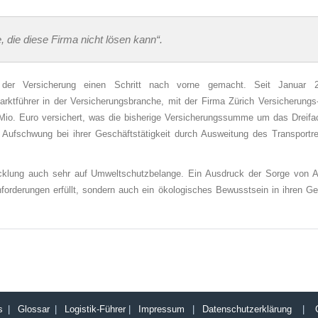
, die diese Firma nicht lösen kann“.
 der Versicherung einen Schritt nach vorne gemacht. Seit Januar 
ktführer in der Versicherungsbranche, mit der Firma Zürich Versicherungs
o. Euro versichert, was die bisherige Versicherungssumme um das Dreifach
Aufschwung bei ihrer Geschäftstätigkeit durch Ausweitung des Transportr
cklung auch sehr auf Umweltschutzbelange. Ein Ausdruck der Sorge von As
nforderungen erfüllt, sondern auch ein ökologisches Bewusstsein in ihren G
s
|
Glossar
|
Logistik-Führer
|
Impressum
|
Datenschutzerklärung
|