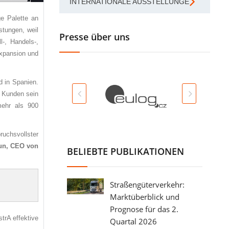
INTERNATIONALE AUSSTELLUNGEN
ge Palette an
stungen, weil
Presse über uns
l-, Handels-,
Expansion und
d in Spanien.
n Kunden sein
mehr als 900
ruchsvollster
un, CEO von
BELIEBTE PUBLIKATIONEN
Straßengüterverkehr:
Marktüberblick und
Prognose für das 2.
trA effektive
Quartal 2026