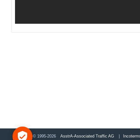
© 1995-2026
AsstrA-Associated Traffic AG
|
Incoterm