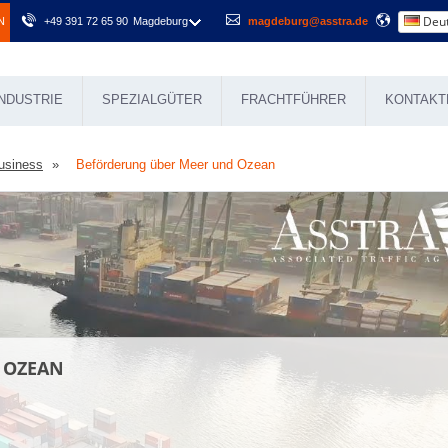
Deut
N
+49 391 72 65 90
Magdeburg
magdeburg@asstra.de
NDUSTRIE
SPEZIALGÜTER
FRACHTFÜHRER
KONTAKT
usiness
Beförderung über Meer und Ozean
 OZEAN