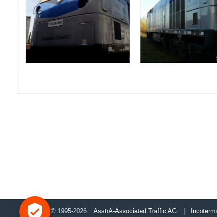
© 1995-2026
AsstrA-Associated Traffic AG
|
Incoterm