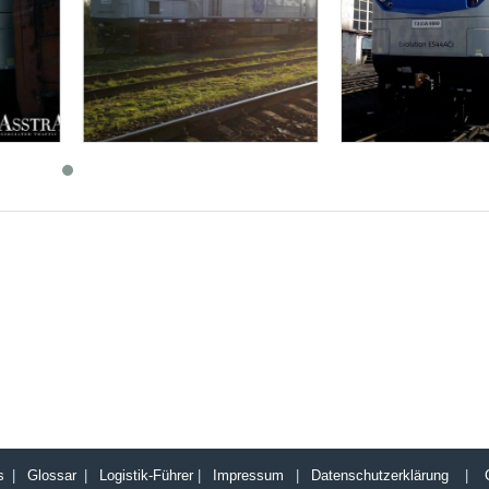
s
|
Glossar
|
Logistik-Führer
|
Impressum
|
Datenschutzerklärung
|