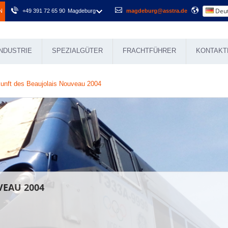
Deut
N
+49 391 72 65 90
Magdeburg
magdeburg@asstra.de
NDUSTRIE
SPEZIALGÜTER
FRACHTFÜHRER
KONTAKT
unft des Beaujolais Nouveau 2004
VEAU 2004