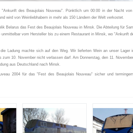
t "Ankunft des Beaujolais Nouveau". Pünktlich um 00:00 in der Nacht von
d wird von Weinliebhabern in mehr als 150 Ländern der Welt verkostet.
blik Belarus das Fest des Beaujolais Nouveau in Minsk. Die Abteilung für Sa
e unmittelbar vom Hersteller bis zu einem Restaurant in Minsk, wo "Ankunft d
 die Ladung machte sich auf den Weg. Wir lieferten Wein an unser Lager 
is zum 10. November nicht verlassen darf. Am Donnerstag, den 11. November
adung aus Deutschland nach Minsk.
uveau 2004 für das "Fest des Beaujolais Nouveau" sicher und terminge