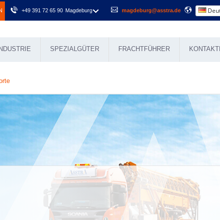
Deut
N
+49 391 72 65 90
Magdeburg
magdeburg@asstra.de
NDUSTRIE
SPEZIALGÜTER
FRACHTFÜHRER
KONTAKT
orte