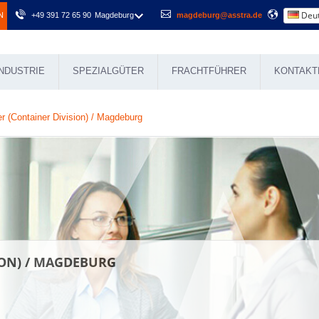
Deut
N
+49 391 72 65 90
Magdeburg
magdeburg@asstra.de
NDUSTRIE
SPEZIALGÜTER
FRACHTFÜHRER
KONTAKT
r (Container Division) / Magdeburg
ION) / MAGDEBURG