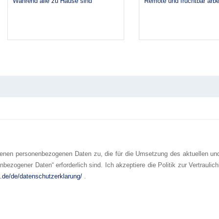
Während alle zu Hause sind
Remote und fruchtbar arbe
tenen personenbezogenen Daten zu, die für die Umsetzung des aktuellen un
zogener Daten“ erforderlich sind. Ich akzeptiere die Politik zur Vertraulic
a.de/de/datenschutzerklarung/
.